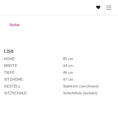
Zum Inhalt springen
Stühle
Lisa
HÖHE:
85 cm
BREITE:
44 cm
TIEFE:
46 cm
SITZHÖHE:
47 cm
GESTELL:
Stahlrohr (verchromt)
SITZSCHALE:
Schichtholz (lackiert)